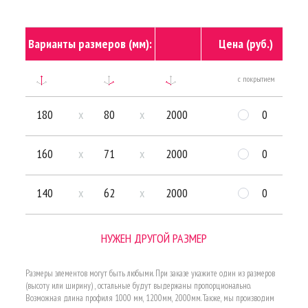
Варианты размеров (мм):
Цена (руб.)
с покрытием
бе
180
x
80
x
2000
0
160
x
71
x
2000
0
140
x
62
x
2000
0
НУЖЕН ДРУГОЙ РАЗМЕР
Размеры элементов могут быть любыми. При заказе укажите один из размеров
(высоту или ширину) , остальные будут выдержаны пропорционально.
Возможная длина профиля 1000 мм, 1200мм, 2000мм. Также, мы производим