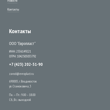
Новости
Контакты
Контакты
ООО "Европласт"
ИНН: 2536149221
ОГРН: 1042503033792
+7 (423) 202-51-90
zavod@evroplact.ru
690003, г. Владивосток
ул. Станюковича, 3
Пн. — Пт.: 9.00 – 18.00
Сб., Вс.: выходной