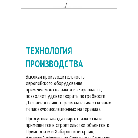
пропорции. При неудачном выборе
Наличие легкого утеплителя позволяет
фасада, можно отвлечь внимание на
сохранить легкий вес -0.5 кг весит
красивые белоснежные элементы.
наличник 2 метра.
Функциональное значение -
например карниз служит отводом
воды с крыши ,предотвращая
затекание воды внутрь окна
ТЕХНОЛОГИЯ
.Наличник, помимо декоративных
функций выделения окон, закрывает
ПРОИЗВОДСТВА
проемы между стеной и окном/
дверным проемом и защищает
помещение от попадания влаги.
Высокая производительность
европейского оборудования,
применяемого на заводе «Европласт»,
позволяет удовлетворить потребности
Дальневосточного региона в качественных
теплозвукоизоляционных материалах.
Продукция завода широко известна и
применяется в строительстве объектов в
Приморском и Хабаровском краях,
Амурской области, на Сахалине и Камчатке.