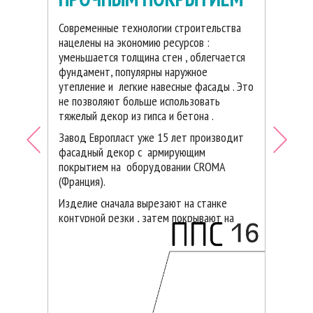
Современные технологии строительства
Создает неповторимый
нацелены на экономию ресурсов :
архитектурный стиль -
элементы
уменьшается толщина стен , облегчается
декора,соединенные в гармоничную
фундамент, популярны наружное
композицию завершают образ. Окна
утепление и легкие навесные фасады . Это
без обрамления выглядят
не позволяют больше использовать
одинаково . Стоит одеть окно в
тяжелый декор из гипса и бетона .
белоснежную рамку наличника и оно
становится картиной, приобретая
Завод Европласт уже 15 лет производит
лицо . Архитектурные элементы на
фасадный декор с армирующим
фасаде способны выделить Ваш дом
покрытием на оборудовании CROMA
из ряда однообразных строений и
(Франция).
полностью изменить внешний облик.
Изделие сначала вырезают на станке
Скрывает недостатки
контурной резки , затем покрывают на
строительства и проектирования
станке ровным слоем покрытия толщиной
-
умелое размещение
4-5 мм .
архитектурного декора на доме
способно сотворить чудеса.Оконные
Покрытие застывая придает изделию
проемы можно визуально увеличить
прочность камня , защищая его от
в размере, скрыть их неточную
деформации, трещин, осадков, перепада
геометрию, изменить форму и
температур.