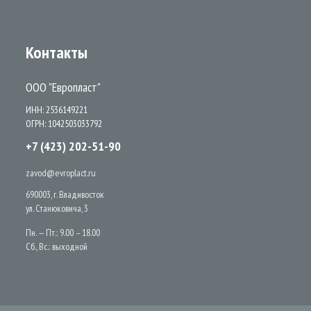
Контакты
ООО "Европласт"
ИНН: 2536149221
ОГРН: 1042503033792
+7 (423) 202-51-90
zavod@evroplact.ru
690003, г. Владивосток
ул. Станюковича, 3
Пн. — Пт.: 9.00 – 18.00
Сб., Вс.: выходной