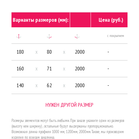
Варианты размеров (мм):
Цена (руб.)
с покрытием
бе
180
x
80
x
2000
-
160
x
71
x
2000
-
140
x
62
x
2000
-
НУЖЕН ДРУГОЙ РАЗМЕР
Размеры элементов могут быть любыми. При заказе укажите один из размеров
(высоту или ширину) , остальные будут выдержаны пропорционально.
Возможная длина профиля 1000 мм, 1200мм, 2000мм. Также, мы производим
изделия по эскизам заказчика.