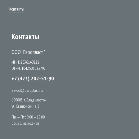
Контакты
Контакты
ООО "Европласт"
ИНН: 2536149221
ОГРН: 1042503033792
+7 (423) 202-51-90
zavod@evroplact.ru
690003, г. Владивосток
ул. Станюковича, 3
Пн. — Пт.: 9.00 – 18.00
Сб., Вс.: выходной