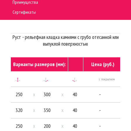
Преимущества
Сертификаты
Руст - рельефная кладка камнями с грубо отесанной или
выпуклой поверхностью
Варианты размеров (мм):
Цена (руб.)
с покрытием
без
250
x
300
x
40
-
320
x
350
x
40
-
250
x
200
x
40
-