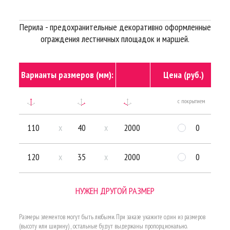
Перила - предохранительные декоративно оформленные
ограждения лестничных площадок и маршей.
Варианты размеров (мм):
Цена (руб.)
с покрытием
бе
110
x
40
x
2000
0
120
x
35
x
2000
0
НУЖЕН ДРУГОЙ РАЗМЕР
Размеры элементов могут быть любыми. При заказе укажите один из размеров
(высоту или ширину) , остальные будут выдержаны пропорционально.