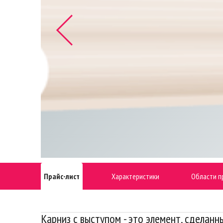
Прайс-лист
Характеристики
Области п
Карниз с выступом - это элемент, сделан