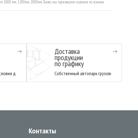
ля 1000 мм, 1200мм, 2000мм. Также, мы производим изделия по эскизам
Доставка
продукции
по графику
 всегда в наличии в день заказа в любой сезон!
вания гарантирует производительность и качество продукции.
ловия для торговых , производственных и строительных компаний.
Собственный автопарк грузовиков доставит
и
Контакты