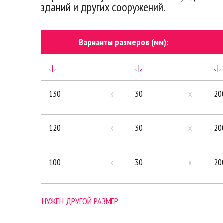
зданий и других сооружений.
Варианты размеров (мм):
130
x
30
x
20
120
x
30
x
20
100
x
30
x
20
НУЖЕН ДРУГОЙ РАЗМЕР