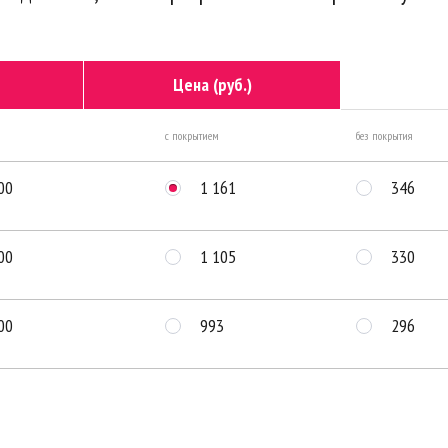
Цена (руб.)
с покрытием
без покрытия
00
1 161
346
00
1 105
330
00
993
296