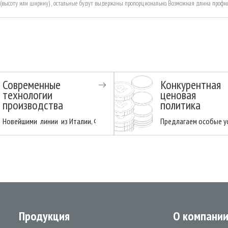
в (высоту или ширину) , остальные будут выдержаны пропорционально. Возможная длина профи
Современные
Конкурентная
технологии
ценовая
производства
политика
и имеет деловую репутацию надежного и проверенного поставщика. .Товар
Новейшими линии из Италии, Франции, Германии. Высокий класс оборудо
Предлагаем особые ус
Продукция
О компани