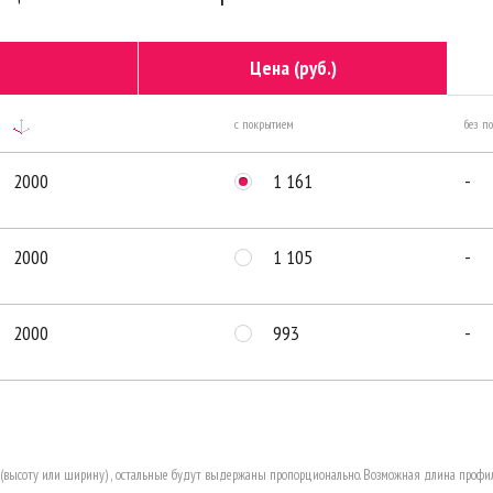
Цена (руб.)
с покрытием
без п
2000
1 161
-
2000
1 105
-
2000
993
-
в (высоту или ширину) , остальные будут выдержаны пропорционально. Возможная длина профи