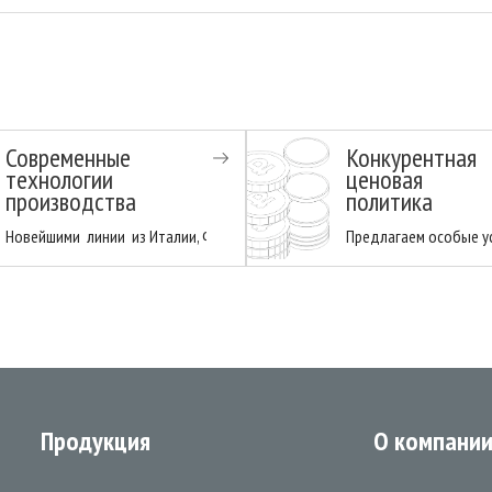
Современные
Конкурентная
технологии
ценовая
производства
политика
и имеет деловую репутацию надежного и проверенного поставщика. .Товар
Новейшими линии из Италии, Франции, Германии. Высокий класс оборудо
Предлагаем особые ус
Продукция
О компани