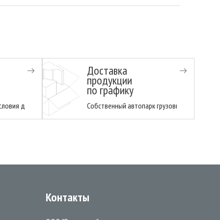
Доставка
продукции
по графику
 всегда в наличии в день заказа в любой сезон!
вания гарантирует производительность и качество продукции.
ловия для торговых , производственных и строительных компаний.
Собственный автопарк грузовиков доставит
и
Контакты