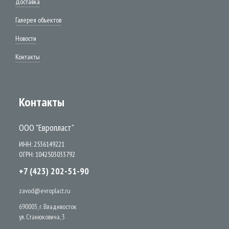
Доставка
Галерея объектов
Новости
Контакты
Контакты
ООО "Европласт"
ИНН: 2536149221
ОГРН: 1042503033792
+7 (423) 202-51-90
zavod@evroplact.ru
690003, г. Владивосток
ул. Станюковича, 3