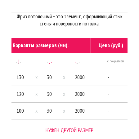
Фриз потолочный - это элемент, оформляющий стык
стены и поверхности потолка.
Варианты размеров (мм):
Цена (руб.)
с покрытием
бе
130
x
30
x
2000
-
120
x
30
x
2000
-
100
x
30
x
2000
-
НУЖЕН ДРУГОЙ РАЗМЕР