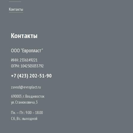
Контакты
Контакты
ООО "Европласт"
ИНН: 2536149221
ОГРН: 1042503033792
+7 (423) 202-51-90
zavod@evroplact.ru
690003, г. Владивосток
ул. Станюковича, 3
Пн. — Пт.: 9.00 – 18.00
Сб., Вс.: выходной